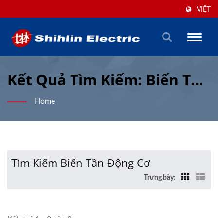
VIỆT
Toggle
naviga
Kết Quả Tìm Kiếm: Biến Tần
Động Cơ | Hơn 70 Năm Giải
Home
Pháp LV & Tự Động Hóa |
Shihlin Electric &
Engineering Corporation
Tìm Kiếm Biến Tần Động Cơ
Trưng bày: