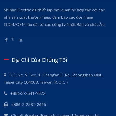
Shihlin Electric đã thiết lập mối quan hệ hợp tác với các
nhà sản xuất thương hiệu, đảm bảo các đơn hàng
ODM/OEM lâu dài từ các công ty Nhật Bản và châu Âu.
Địa Chỉ Của Chúng Tôi
3 F., No. 9, Sec. 1, Chang'an E. Rd., Zhongshan Dist.,
Taipei City 104003, Taiwan (R.O.C.)
+886-2-2541-9822
+886-2-2581-2665
Circuit Breaker Products: b.export@seec.com.tw