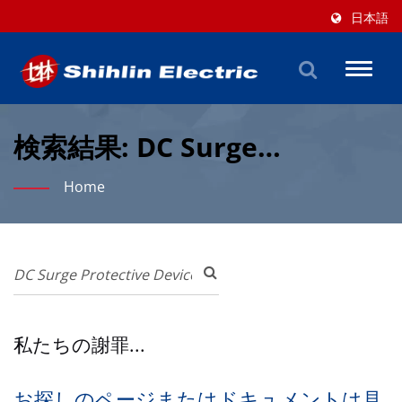
日本語
Toggl
naviga
検索結果: DC Surge
Protective Device (SPD) | 70
Home
年以上のLVおよび自動化ソリ
ューション | Shihlin Electric
& Engineering Corporation
私たちの謝罪...
お探しのページまたはドキュメントは見