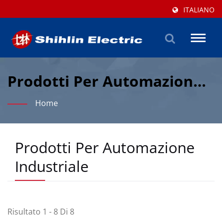
ITALIANO
Toggl
naviga
Prodotti Per Automazione
Industriale | Shihlin
Home
Electric
Prodotti Per Automazione
Industriale
Risultato 1 - 8 Di 8