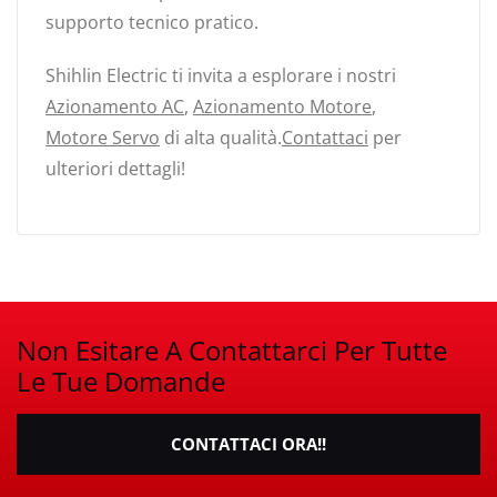
supporto tecnico pratico.
Shihlin Electric ti invita a esplorare i nostri
Azionamento AC
,
Azionamento Motore
,
Motore Servo
di alta qualità.
Contattaci
per
ulteriori dettagli!
Non Esitare A Contattarci Per Tutte
Le Tue Domande
CONTATTACI ORA!!