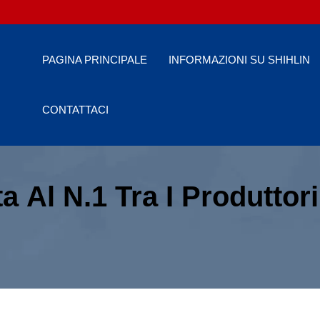
PAGINA PRINCIPALE
INFORMAZIONI SU SHIHLIN
CONTATTACI
ta Al N.1 Tra I Produttori
ettriche A Taiwan Con O
in Electric & Engineeri