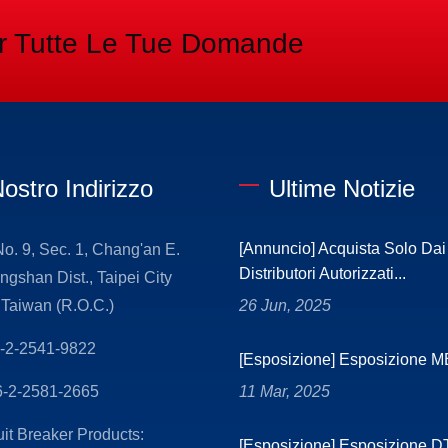
er Tutte Le Tue Domande
Nostro Indirizzo
Ultime Notizie
[Annuncio] Acquista Solo Dai
 No. 9, Sec. 1, Chang'an E.
Distributori Autorizzati...
ngshan Dist., Taipei City
Taiwan (R.O.C.)
26 Jun, 2025
-2-2541-9822
[Esposizione] Esposizione 
-2-2581-2665
11 Mar, 2025
uit Breaker Products:
[Esposizione] Esposizione 