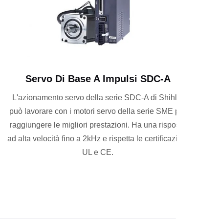
Servo Di Base A Impulsi SDC-A
L'azionamento servo della serie SDC-A di Shihlin
Dispon
può lavorare con i motori servo della serie SME per
offr
raggiungere le migliori prestazioni. Ha una risposta
Abb
d alta velocità fino a 2kHz e rispetta le certificazioni
configu
UL e CE.