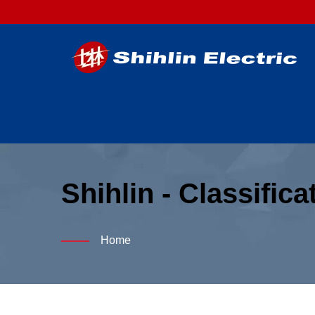
Shihlin - Classifica
Apparecchiature El
Home
Esperienza. | Shihl