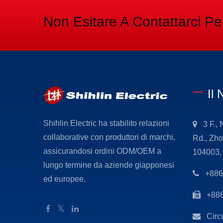
Non Esitare A Contattarci P
Il 
Shihlin Electric ha stabilito relazioni
3 F.,
collaborative con produttori di marchi,
Rd., Zho
assicurandosi ordini ODM/OEM a
104003, 
lungo termine da aziende giapponesi
+886
ed europee.
+886
Circ