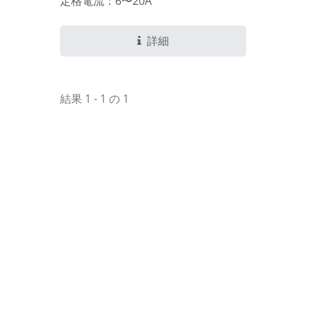
定格電流：6〜20A
詳細
結果 1 - 1 の 1