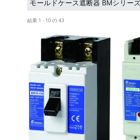
モールドケース遮断器 BMシリー
結果 1 - 10 の 43
SDC
エア回路ブレーカー