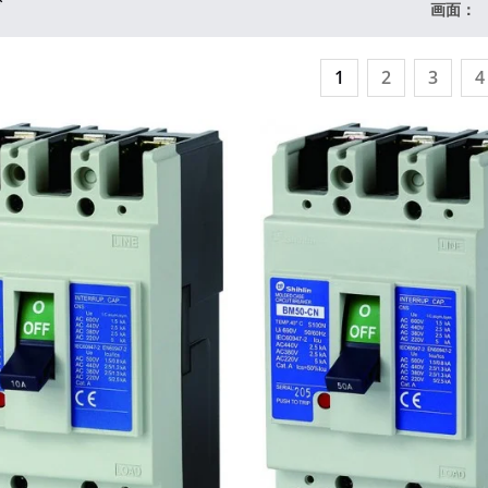
ズ
画面：
1
2
3
4
-E基本EtherCATタイプサ
ーボ
エア回路ブレーカ