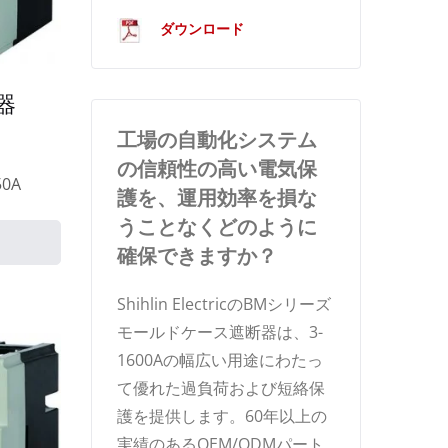
ダウンロード
器
工場の自動化システム
の信頼性の高い電気保
50A
護を、運用効率を損な
うことなくどのように
確保できますか？
Shihlin ElectricのBMシリーズ
モールドケース遮断器は、3-
1600Aの幅広い用途にわたっ
て優れた過負荷および短絡保
護を提供します。60年以上の
実績のあるOEM/ODMパート