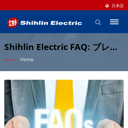
日本語
Toggl
naviga
Shihlin Electric FAQ: ブレー
カー、接触器および自動化
Home