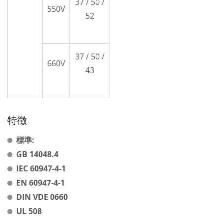
37 / 50 /
550V
52
37 / 50 /
660V
43
特徴
標準:
GB 14048.4
IEC 60947-4-1
EN 60947-4-1
DIN VDE 0660
UL 508