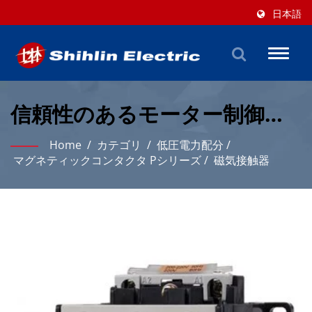
日本語
Toggl
naviga
信頼性のあるモーター制御の
ためのプロフェッショナルな
Home
/
カテゴリ
/
低圧電力配分
/
磁気接触器ソリューション
マグネティックコンタクタ Pシリーズ
/
磁気接触器