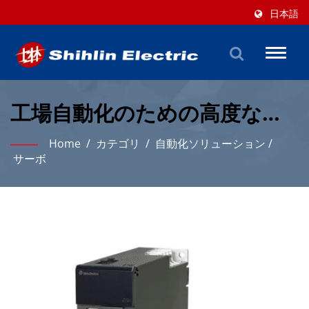
日本語
Toggl
naviga
工場自動化のための高度な精
密サーボドライブソリューシ
Home
/
カテゴリ
/
自動化ソリューション
/
ョン
サーボ