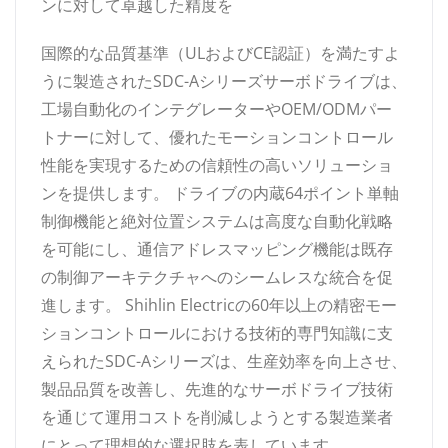
ンに対して卓越した精度を
国際的な品質基準（ULおよびCE認証）を満たすよ
うに製造されたSDC-Aシリーズサーボドライブは、
工場自動化のインテグレーターやOEM/ODMパー
トナーに対して、優れたモーションコントロール
性能を実現するための信頼性の高いソリューショ
ンを提供します。 ドライブの内蔵64ポイント単軸
制御機能と絶対位置システムは高度な自動化戦略
を可能にし、通信アドレスマッピング機能は既存
の制御アーキテクチャへのシームレスな統合を促
進します。 Shihlin Electricの60年以上の精密モー
ションコントロールにおける技術的専門知識に支
えられたSDC-Aシリーズは、生産効率を向上させ、
製品品質を改善し、先進的なサーボドライブ技術
を通じて運用コストを削減しようとする製造業者
にとって理想的な選択肢を表しています。