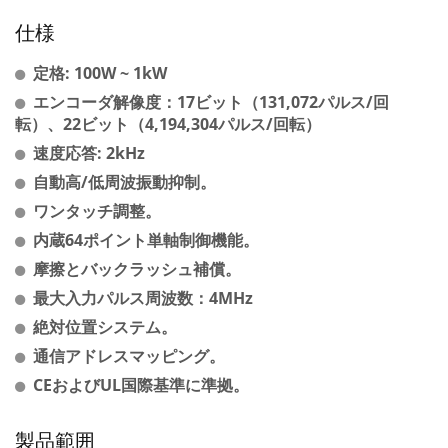
仕様
定格: 100W ~ 1kW
エンコーダ解像度：17ビット（131,072パルス/回
転）、22ビット（4,194,304パルス/回転）
速度応答: 2kHz
自動高/低周波振動抑制。
ワンタッチ調整。
内蔵64ポイント単軸制御機能。
摩擦とバックラッシュ補償。
最大入力パルス周波数：4MHz
絶対位置システム。
通信アドレスマッピング。
CEおよびUL国際基準に準拠。
製品範囲