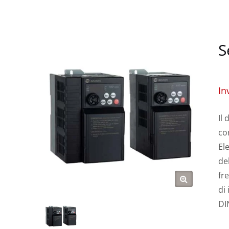
S
In
Il
co
El
de
fr
di
DI