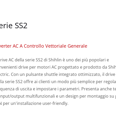
erie SS2
verter AC A Controllo Vettoriale Generale
 drive AC della serie SS2 di Shihlin è uno dei più popolari e
nvenienti drive per motori AC progettato e prodotto da Shih
ectric. Con un pulsante shuttle integrato ottimizzato, il drive
lla serie SS2 offre ai clienti un modo più semplice per regola
equenza di uscita e impostare i parametri. Presenta anche t
 input/output multifunzionali e un design per montaggio su
N per un'installazione user-friendly.