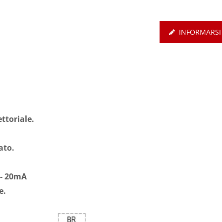
INFORMARSI
ettoriale.
ato.
rvo EtherCAT Di Base
4 - 20mA
SDC-E
e.
Interruttore Automati