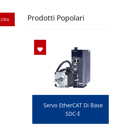
Prodotti Popolari
 ORA
Servo EtherCAT Di Base
SDC-E
co Ad
Inte