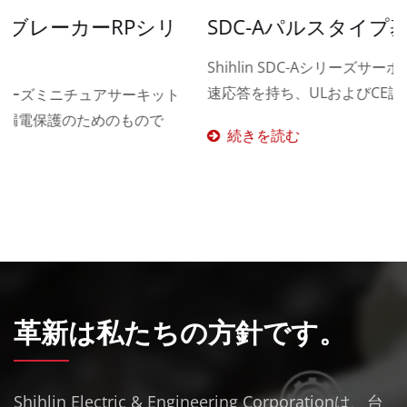
リ
SDC-Aパルスタイプ基本サーボ
Shihlin SDC-Aシリーズサーボドライブは、最大2kHzの高
速応答を持ち、ULおよびCE認証に準拠しています。
ト
続きを読む
革新は私たちの方針です。
Shihlin Electric & Engineering Corporationは、台