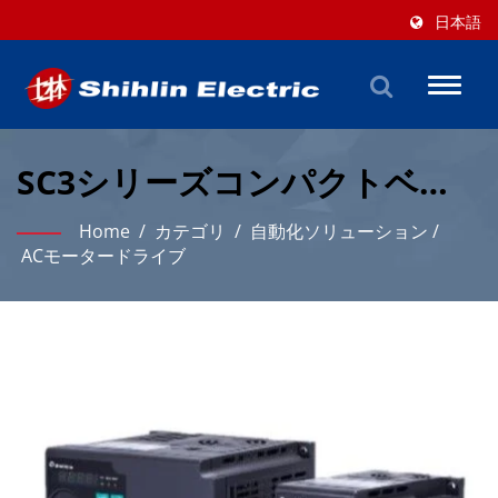
日本語
Toggl
naviga
SC3シリーズコンパクトベク
トル制御ACドライブ（産業用
Home
/
カテゴリ
/
自動化ソリューション
/
モーションコントロール）
ACモータードライブ