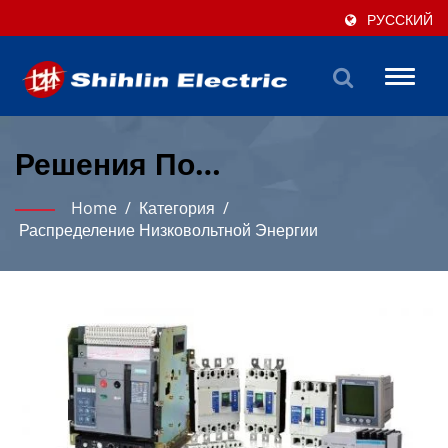
РУССКИЙ
Toggl
naviga
Решения По
Распределению
Home
/
Категория
/
Электроэнергии Низкого
Распределение Низковольтной Энергии
Напряжения Для
Промышленного
Совершенства.