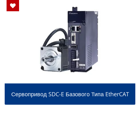
Сервопривод SDC-E Базового Типа EtherCAT