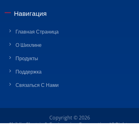
Навигация
Главная Страница
О Шихлине
Продукты
Поддержка
Связаться С Нами
Copyright © 2026
Shihlin Electric & Engineering Corporation
All Rights
Reserved.
Consulted & Designed By
Ready-Market