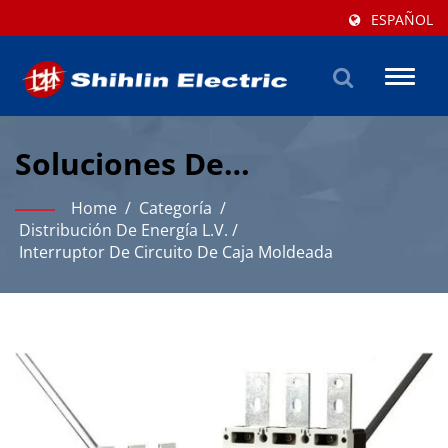
ESPAÑOL
Toggl
naviga
Soluciones De
Interruptores Automáticos
Home
/
Categoría
/
De Caja Moldeada Para La
Distribución De Energía L.V.
/
Interruptor De Circuito De Caja Moldeada
Distribución De Energía
Industrial.