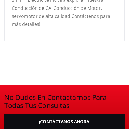
Shihlin Electric te invita a explorar nuestra
Conducción de CA
,
Conducción de Motor
,
servomotor
de alta calidad.
Contáctenos
para
más detalles!
No Dudes En Contactarnos Para
Todas Tus Consultas
¡CONTÁCTANOS AHORA!