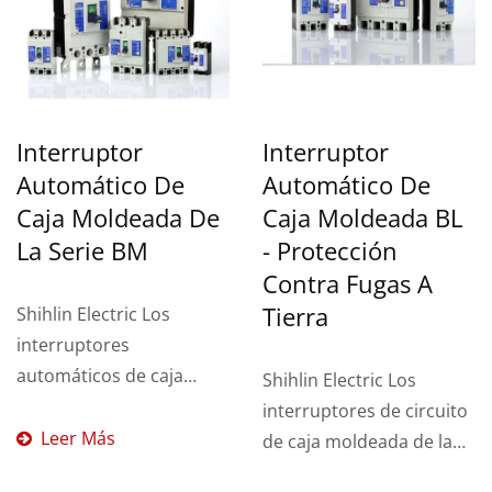
Interruptor
Interruptor
Automático De
Automático De
Caja Moldeada De
Caja Moldeada BL
La Serie BM
- Protección
Contra Fugas A
Tierra
Shihlin Electric Los
interruptores
automáticos de caja
Shihlin Electric Los
moldeada de la serie BM
interruptores de circuito
son para protección...
Leer Más
de caja moldeada de la
serie BL son para