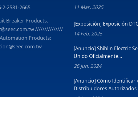
11 Mar, 2025
-2-2581-2665
uit Breaker Products:
[Exposición] Exposición DT
@seec.com.tw ///////////////
14 Feb, 2025
 Automation Products:
tion@seec.com.tw
[Anuncio] Shihlin Electric S
Unido Oficialmente...
26 Jun, 2024
[Anuncio] Cómo Identificar 
Distribuidores Autorizados
16 Apr, 2024
g Corporation
All Rights