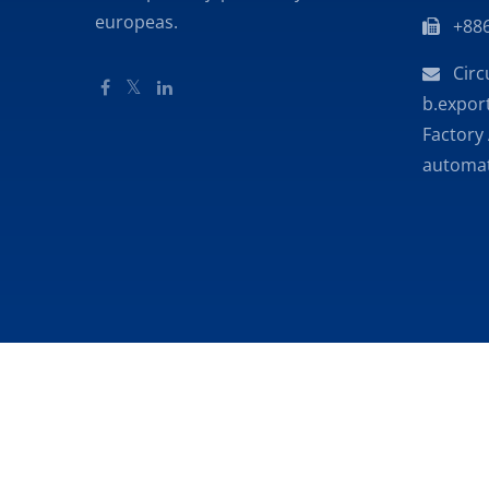
europeas.
+886
Circ
b.export
Factory
automa
Copyright © 2026
Shihlin Electric & Engineerin