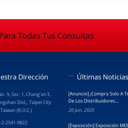
Para Todas Tus Consultas
estra Dirección
Últimas Noticia
[Anuncio] ¡Compra Solo A T
 No. 9, Sec. 1, Chang'an E.
De Los Distribuidores...
ngshan Dist., Taipei City
26 Jun, 2025
Taiwan (R.O.C.)
-2-2541-9822
[Exposición] Exposición ME