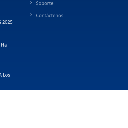
Soporte
Contáctenos
G 2025
e Ha
A Los
Consulted & Designed By
Ready-Market