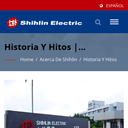
ESPAÑOL
Toggl
naviga
Historia Y Hitos |
Fabricante De LV Y
Home
/
Acerca De Shihlin
/
Historia Y Hitos
Automatización | Shihlin
Electric