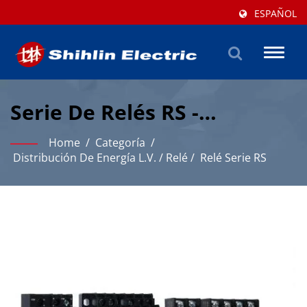
ESPAÑOL
Toggl
naviga
Serie De Relés RS -
Soluciones De Relé De
Home
/
Categoría
/
Potencia Confiables
Distribución De Energía L.V.
/
Relé
/
Relé Serie RS