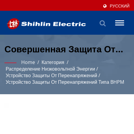
РУССКИЙ
Toggl
naviga
Совершенная Защита От
Перенапряжений С
Home
/
Категория
/
Несколькими Вариантами
Распределение Низковольтной Энергии
/
Устройство Защиты От Перенапряжений
/
Спецификаций.
Устройство Защиты От Перенапряжений Типа BHPM