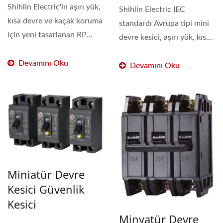
Shihlin Electric'in aşırı yük,
Shihlin Electric IEC
kısa devre ve kaçak koruma
standardı Avrupa tipi mini
için yeni tasarlanan RP
devre kesici, aşırı yük, kısa
serisi...
devre ve toprak...
Devamını Oku
Devamını Oku
Miniatür Devre
Kesici Güvenlik
Kesici
Minyatür Devre