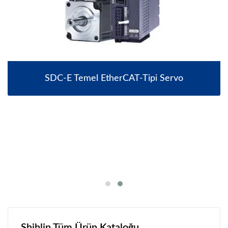
SDC-E Temel EtherCAT-Tipi Servo
Shihlin Tüm Ürün Kataloğu