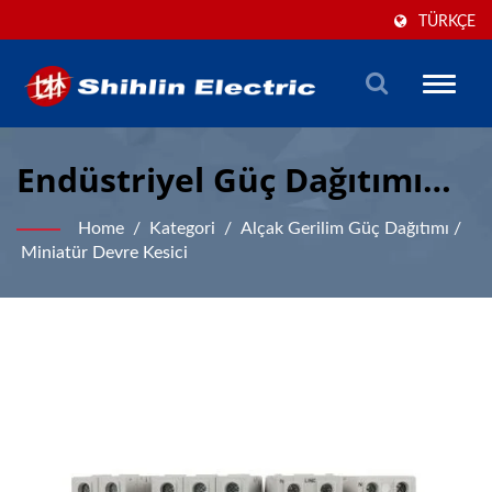
TÜRKÇE
Toggle
naviga
Endüstriyel Güç Dağıtımı
Için Kompakt Ve Güvenilir
Home
/
Kategori
/
Alçak Gerilim Güç Dağıtımı
/
Miniatür Devre Kesici
Miniatür Devre Kesici
Çözümleri