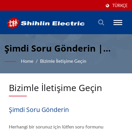
TÜRKÇE
Toggle
naviga
Şimdi Soru Gönderin |
Alçak Voltaj & Otomasyon
Home
/
Bizimle İletişime Geçin
Üreticisi | Shihlin Electric
Bizimle İletişime Geçin
Şimdi Soru Gönderin
Herhangi bir sorunuz için lütfen soru formunu