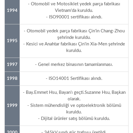
- Otomobil ve Motosiklet yedek parça fabrikası
1994
Vietnam'da kuruldu.
- ISO90001 sertifikası alındı.
- Otomobil yedek parça fabrikası Çin'in Chang-Zhou
şehrinde kuruldu.
1995
- Kesici ve Anahtar fabrikası Çin'in Xia-Men şehrinde
kuruldu.
1997
- Genel merkez binasının tamamlanması.
1998
- ISO14001 Sertifikası alındı.
- Bay.Emmet Hsu, Bayan'ı geçti.Suzanne Hsu, Başkan
olarak.
1999
- Sistem mühendisliği ve optoelektronik bölümü
kuruldu.
- Dijital ürünler satış bölümü kuruldu.
2000
- 345kV sınıfı güç trafosu üretildi.