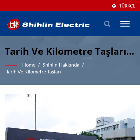
TÜRKÇE
Toggle
naviga
Tarih Ve Kilometre Taşları |
Alçak Voltaj & Otomasyon
Home
/
Shihlin Hakkında
/
Üreticisi | Shihlin Electric
Tarih Ve Kilometre Taşları