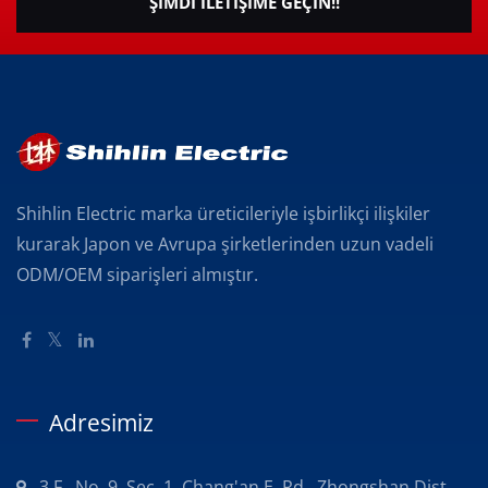
ŞIMDI İLETIŞIME GEÇIN!!
Shihlin Electric marka üreticileriyle işbirlikçi ilişkiler
kurarak Japon ve Avrupa şirketlerinden uzun vadeli
ODM/OEM siparişleri almıştır.
Adresimiz
3 F., No. 9, Sec. 1, Chang'an E. Rd., Zhongshan Dist.,