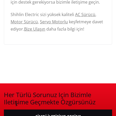
için destek gerekiyorsa bizimle iletişime geçin.
Shihlin Electric sizi yüksek kaliteli
AC Sürücü
,
Motor Sürücü
,
Servo Motorlu
keşfetmeye davet
ediyor.
Bize Ulaşın
daha fazla bilgi için!
Her Türlü Sorunuz Için Bizimle
Iletişime Geçmekte Özgürsünüz