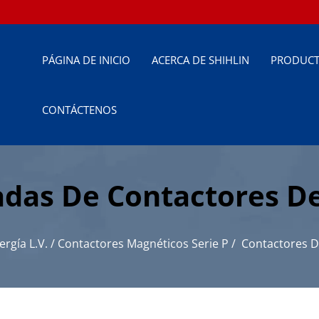
PÁGINA DE INICIO
ACERCA DE SHIHLIN
PRODUC
CONTÁCTENOS
adas De Contactores D
De Energía Industrial
rgía L.V.
/
Contactores Magnéticos Serie P
/
Contactores D