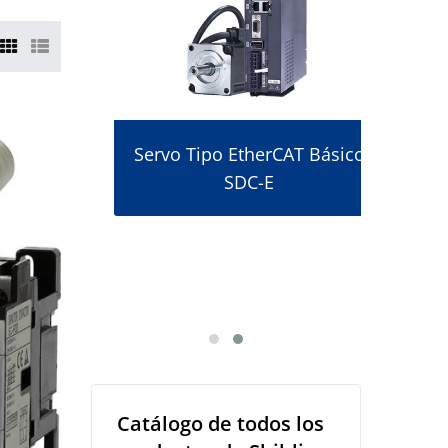
Servo Tipo EtherCAT Básico
SDC-E
to De
Int
Catálogo de todos los