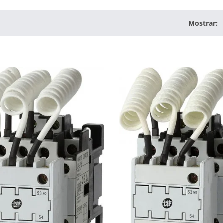
Mostrar:
o Tipo EtherCAT Básico
SDC-E
Interruptor De Circui
Aire