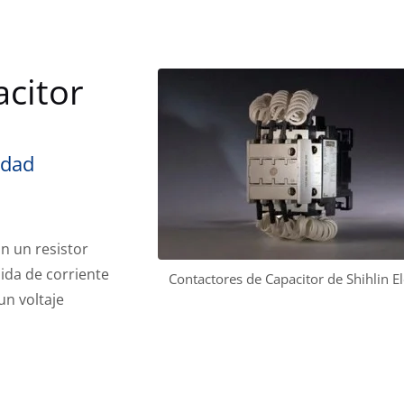
citor
idad
on un resistor
lida de corriente
Contactores de Capacitor de Shihlin El
un voltaje