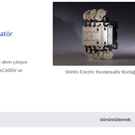
atör
 akım çıkışını
r. AC600V ve
Shihlin Electric Kondansatör Kontağ
Görüntülemek: