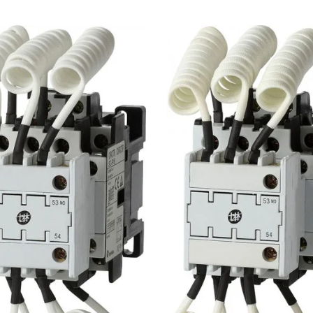
E Temel EtherCAT-Tipi
Servo
Hava Kesici