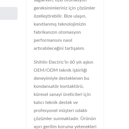
sağlarken, özel otomasyon
gereksinimleriniz için çözümler
özelleştirebilir. Bize ulaşın,
kanıtlanmış teknolojimizin
fabrikanızın otomasyon
performansını nasıl
artırabileceğini tartışalım.
Shihlin Electric'in 60 yılı aşkın
OEM/ODM teknik işbirliği
deneyimiyle desteklenen bu
kondansatör kontaktörü,
küresel sanayi üreticileri için
kalıcı teknik destek ve
profesyonel müşteri odaklı
çözümler sunmaktadır. Ürünün
aşırı gerilim koruma yetenekleri