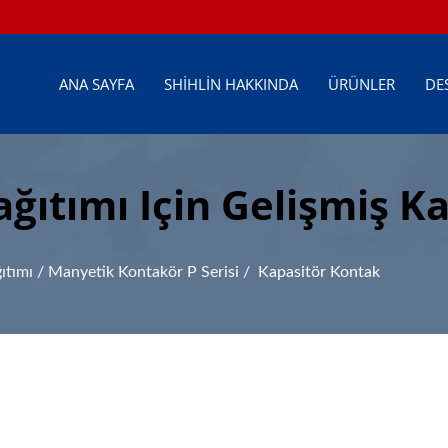
ANA SAYFA
SHIHLIN HAKKINDA
ÜRÜNLER
DE
ağıtımı Için Gelişmiş K
ıtımı
/
Manyetik Kontakör P Serisi
/
Kapasitör Kontak