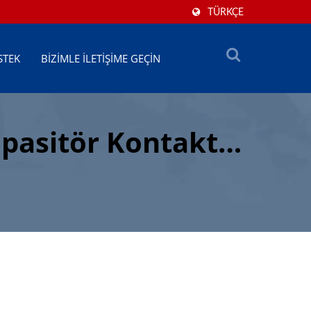
TÜRKÇE
STEK
BIZIMLE İLETIŞIME GEÇIN
apasitör Kontaktör