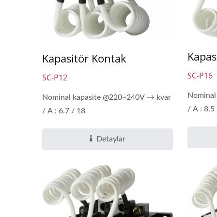
Kapas
Kapasitör Kontak
SC-P16
SC-P12
Nominal
Nominal kapasite @220~240V → kvar
/ A : 8.5
/ A : 6.7 / 18
Detaylar