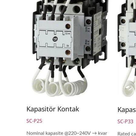
Kapasitör Kontak
Kapas
SC-P25
SC-P33
Nominal kapasite @220~240V → kvar
Rated c