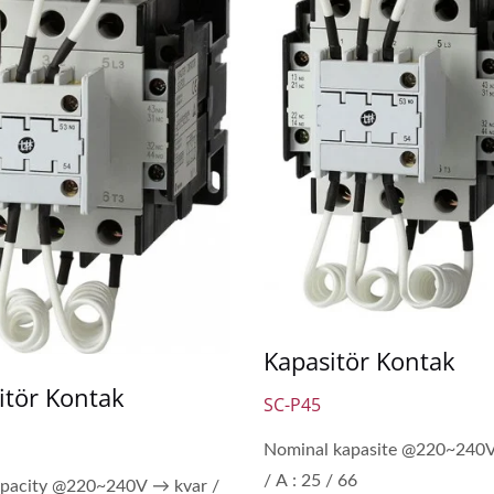
Kapasitör Kontak
itör Kontak
SC-P45
Nominal kapasite @220~240
/ A : 25 / 66
apacity @220~240V → kvar /