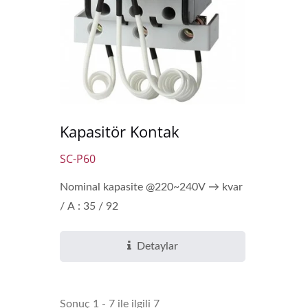
Kapasitör Kontak
SC-P60
Nominal kapasite @220~240V → kvar
/ A : 35 / 92
Detaylar
Sonuç 1 - 7 ile ilgili 7