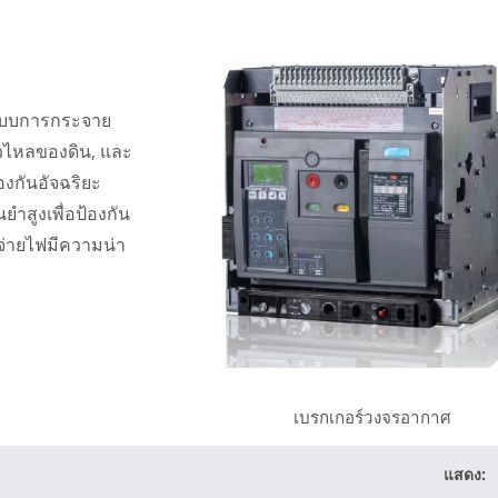
ะบบการกระจาย
่วไหลของดิน, และ
องกันอัจฉริยะ
ำสูงเพื่อป้องกัน
จ่ายไฟมีความน่า
เบรกเกอร์วงจรอากาศ
แสดง: