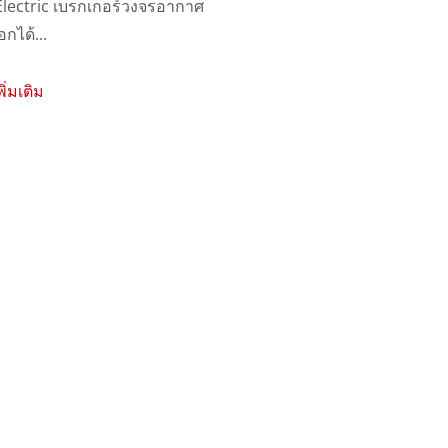
Electric เบรกเกอร์วงจรอากาศ
กได้...
DC-E เซอร์โวประเภท
ิ่มเติม
EtherCAT พื้นฐาน
เบรกเกอร์วงจรอาก