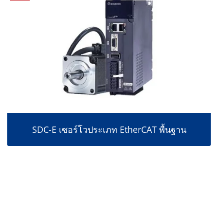
SDC-E เซอร์โวประเภท EtherCAT พื้นฐาน