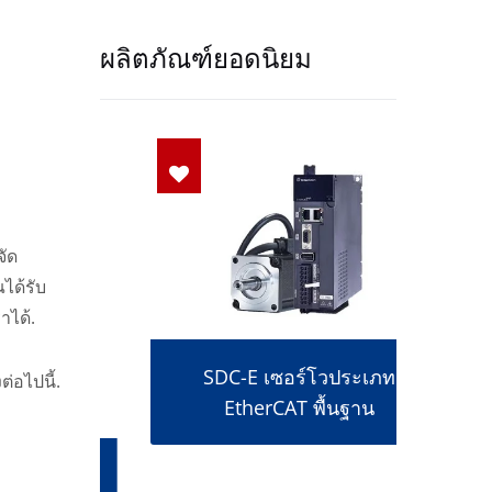
ผลิตภัณฑ์ยอดนิยม
จัด
ณได้รับ
าได้.
SDC-E เซอร์โวประเภท
่อไปนี้.
EtherCAT พื้นฐาน
าศ