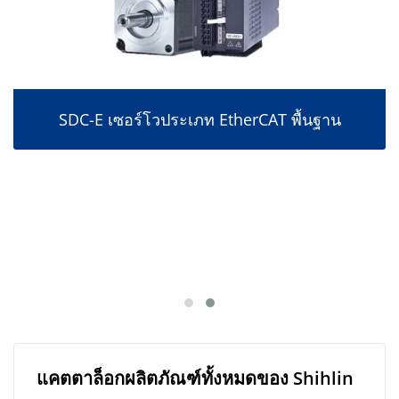
SDC-E เซอร์โวประเภท EtherCAT พื้นฐาน
แคตตาล็อกผลิตภัณฑ์ทั้งหมดของ Shihlin