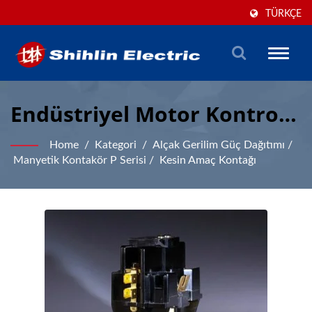
TÜRKÇE
Toggle
naviga
Endüstriyel Motor Kontrolü
Için Profesyonel Kesin
Home
/
Kategori
/
Alçak Gerilim Güç Dağıtımı
/
Amaçlı Kontak
Manyetik Kontakör P Serisi
/
Kesin Amaç Kontağı